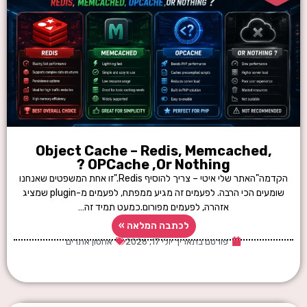
Object Cache – Redis, Memcached,
OPCache ,Or Nothing ?
הקדמה"האתר שלי איטי – צריך להוסיף Redis."זו אחת המשפטים שאנחנו
שומעים הכי הרבה. לפעמים זה מגיע ממפתח, לפעמים מ-plugin שמציג
אזהרה, לפעמים מפורום.כמעט תמיד זה…
לכתבה המלאה »
פורסם בתאריך
יולי 17, 2026
אחסון אתרים