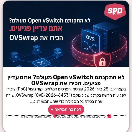
לא התקנתם Open vSwitch מעולם? אתם עדיין
פגיעים. הכירו את OVSwrap
בקצרה: ב-28 ביולי 2026 פורסמו הפרטים המלאים וקוד ניצול (PoC) ציבורי
לפגיעות חדשה בקרנל של לינוקס OVSwrap (CVE-2026-64531). שורה
אחת בטרמינל מספיקה כדי שמשתמש רגיל,…
לכתבה המלאה »
פורסם בתאריך
אוגוסט 2, 2026
סייבר ואבטחת מידע