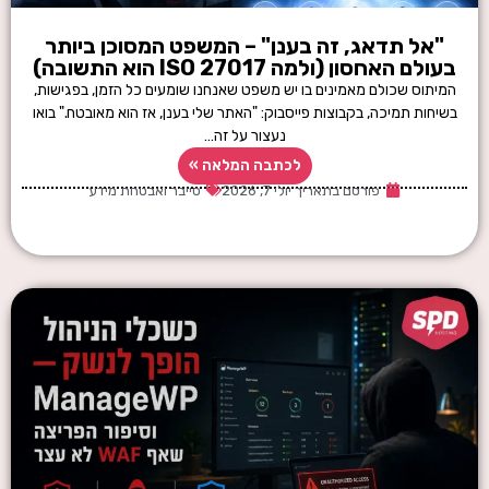
"אל תדאג, זה בענן" – המשפט המסוכן ביותר
בעולם האחסון (ולמה ISO 27017 הוא התשובה)
המיתוס שכולם מאמינים בו יש משפט שאנחנו שומעים כל הזמן, בפגישות,
בשיחות תמיכה, בקבוצות פייסבוק: "האתר שלי בענן, אז הוא מאובטח." בואו
נעצור על זה…
לכתבה המלאה »
פורסם בתאריך
יולי 7, 2026
סייבר ואבטחת מידע