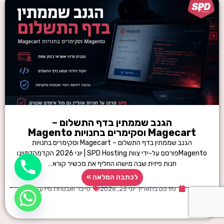
הגנב שממתין בדף התשלום –
Magecart וסקימרים בחנויות Magento
הגנב שממתין בדף התשלום – Magecart וסקימרים בחנויות
Magentoפורסם על-ידי צוות SPD Hosting | יוני 2026 הקדמהדמיינו
חנות פיזית שבה מישהו החליף את מכשיר קורא…
לכתבה המלאה »
פורסם בתאריך
יוני 25, 2026
סייבר ואבטחת מידע