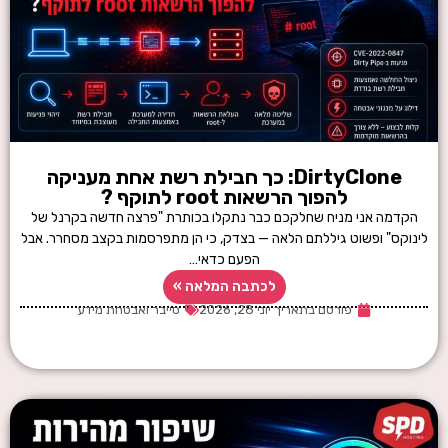
DirtyClone: כך חבילת רשת אחת מעניקה
להפוך הרשאות root לתוקף ?
הקדמה אני מניח שחלקכם כבר נתקלו בכותרת "פרצה חדשה בקרנל של
לינוקס" ופשוט גיללתם הלאה — בצדק, כי הן מתפרסמות בקצב מסחרר. אבל
הפעם כדאי…
לכתבה המלאה »
פורסם בתאריך
יוני 28, 2026
סייבר ואבטחת מידע