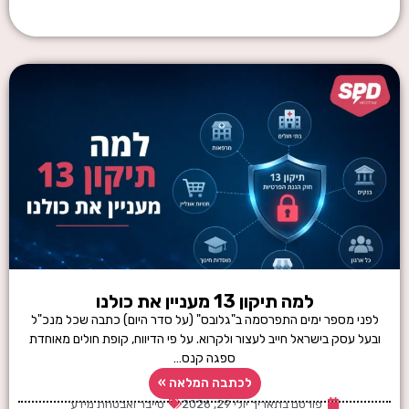
למה תיקון 13 מעניין את כולנו
לפני מספר ימים התפרסמה ב"גלובס" (על סדר היום) כתבה שכל מנכ"ל
ובעל עסק בישראל חייב לעצור ולקרוא. על פי הדיווח, קופת חולים מאוחדת
ספגה קנס…
לכתבה המלאה »
פורסם בתאריך
יולי 29, 2026
סייבר ואבטחת מידע