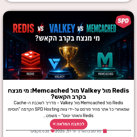
Redis מול Valkey מול Memcached: מי מנצח
בקרב הקאש?
Redis מול Memcached מול Valkey – מדריך לשכבת ה-Cache
שמאחורי כל אתר מהיר פורסם על-ידי צוות SPD Hosting הקדמה "תוסיפו
Redis והאתר יטוס" – משפט…
לכתבה המלאה »
פורסם בתאריך
יולי 31, 2026
מבט מקצועי