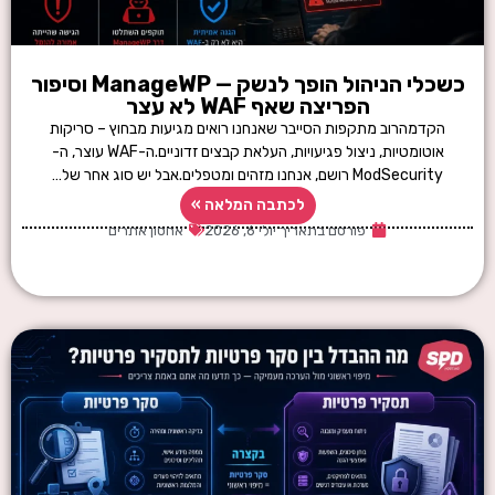
כשכלי הניהול הופך לנשק — ManageWP וסיפור
הפריצה שאף WAF לא עצר
הקדמהרוב מתקפות הסייבר שאנחנו רואים מגיעות מבחוץ – סריקות
אוטומטיות, ניצול פגיעויות, העלאת קבצים זדוניים.ה-WAF עוצר, ה-
ModSecurity רושם, אנחנו מזהים ומטפלים.אבל יש סוג אחר של…
לכתבה המלאה »
פורסם בתאריך
יולי 6, 2026
אחסון אתרים