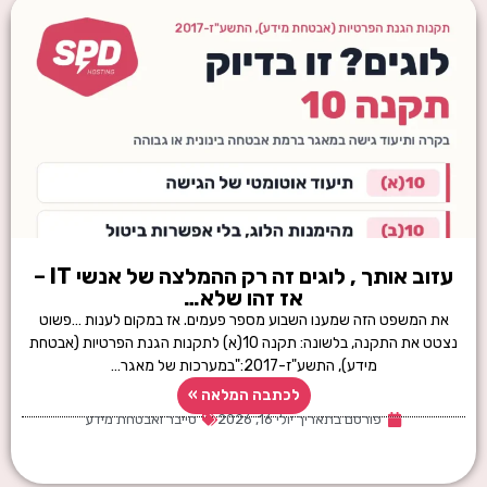
עזוב אותך , לוגים זה רק ההמלצה של אנשי IT –
אז זהו שלא…
את המשפט הזה שמענו השבוע מספר פעמים. אז במקום לענות …פשוט
נצטט את התקנה, בלשונה: תקנה 10(א) לתקנות הגנת הפרטיות (אבטחת
מידע), התשע"ז-2017:"במערכות של מאגר…
לכתבה המלאה »
פורסם בתאריך
יולי 16, 2026
סייבר ואבטחת מידע