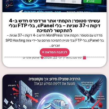
עשיתי סטופר: הקמתי אתר וורדפרס חדש ב-4
דקות ו-37 שניות – בלי cPanel, בלי FTP ובלי
להתקשר לתמיכה
מדדנו עם סטופר: הקמת אתר WordPress חדש ב-4 דקות ו-37 שניות –
בלי cPanel, בלי FTP ובלי פנייה לתמיכה פורסם על-ידי צוות SPD Hosting
זוכרים…
לכתבה המלאה »
פורסם בתאריך
יולי 22, 2026
אחסון אתרים