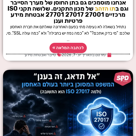
אנחנו מוסמכים גם בתן החוסן של מערך הסייבר
וגם ב
תו הזהב
של מכון התקנים. שלושה תקני ISO
מרכזיים 27001 27017 27701 אבטחת מידע
פרטיות וענן
נתחיל בשאלה לא נעימה מתי בפעם האחרונה שאלתם את חברת האחסון
שלכם: "מי בדק אתכם?" לא "כמה נפח יש בחבילה" ולא "כמה עולה SSL". מי,
…
לכתבה המלאה »
פורסם בתאריך
יולי 7, 2026
סייבר ואבטחת מידע