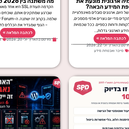
יה ארגונית מונעת את
מה משתנה בין 2026 ל-2029
פת המידע הבאה?
הקדמה תעודת SSL היא א
ל היום, ארגונים סובלים מאינפלציית
שברגע שמתקינים אותם, שוכחים 
דים מדי יום נוצרים אלפי מסמכים,
שלמה. בקרוב זה י
לקוחות ודוחות כספיים. ככל שכמויות
– הגוף שמגדיר את הכללים לת
הידע הארגוני גדלות,…
לכתבה המלאה »
לכתבה המלאה »
פורסם בתאריך
יולי 20, 2026
ט
ורסם בתאריך
יולי 22, 2026
סייבר ואבטחת מידע