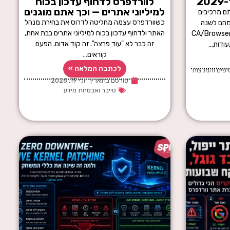
לוורדפרס לדחוף עדכון בכוח
למיליוני אתרים — וכך אתם מוגנים
חד מאותם מרכיבים
כשוורדפרס עצמה מחליטה לדרוס את בחירת מנהל
מהם לשנה
האתר ולדחוף עדכון בכוח למיליוני אתרים בבת אחת,
שתנה. ה-CA/Browser Forum
זה כבר לא "עוד פרצה". זה קוד אדום. הפעם
עודות…
קוראים…
לכתבה המלאה »
יפים והמלצות
פורסם בתאריך
יולי 19, 2026
סייבר ואבטחת מידע