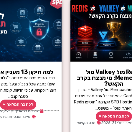
Redis מול Valkey מול
למה תיקון 13 מעניין את כולנו
Memcached: מי מנצח בקרב
לפני מספר ימים התפרסמה ב"גלובס
הקאש?
היום) כתבה שכל מנכ"ל ובעל עסק ב
Redis מול Memcached מול Valkey – מדריך
לעצור ולקרוא. על פי הדיווח, קופת ח
לשכבת ה-Cache שמאחורי כל אתר מהיר פורסם
ספגה קנס…
על-ידי צוות SPD Hosting הקדמה "תוסיפו Redis
לכתבה המלאה »
האתר יטוס" – משפט…
פורסם בתאריך
יולי 29, 2026
לכתבה המלאה »
סייבר ואבטחת מידע
אריך
יולי 31, 2026
מבט מקצועי