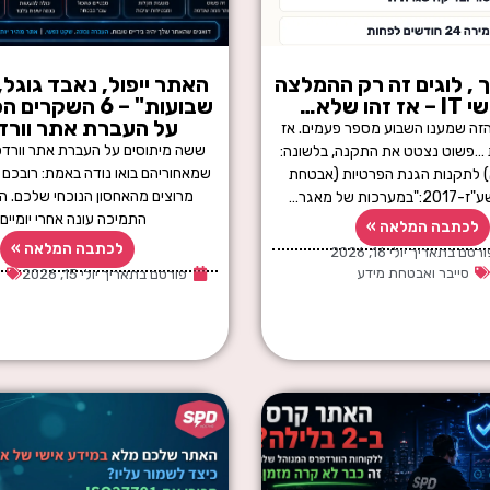
 , לוגים זה רק ההמלצה
האתר ייפול, נאבד גוגל, 
הו שלא…
שבועות" – 6 השקרי
על העברת אתר וורד
ה שמענו השבוע מספר פעמים. אז
ששה מיתוסים על העברת אתר וורד
 …פשוט נצטט את התקנה, בלשונה:
שמאחוריהם בואו נודה באמת: רובכם 
ה 10(א) לתקנות הגנת הפרטיות (אבטחת
מרוצים מהאחסון הנוכחי שלכם. הא
ות של מאגר…
התמיכה עונה אחרי יומיים,
לכתבה המלאה »
לכתבה המלאה »
ורסם בתאריך
יולי 16, 2026
סייבר ואבטחת מידע
פורסם בתאריך
יולי 15, 2026
א