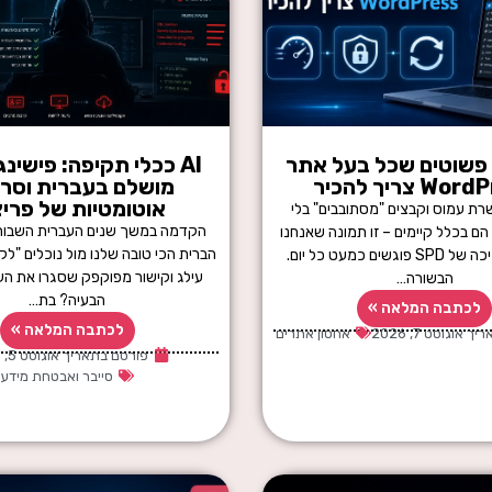
ם פשוטים שכל בעל אתר
AI ככלי תקיפה: פישינ
W צריך להכיר
מושלם בעברית וסרי
אוטומטיות של פריצ
שרת עמוס וקבצים "מסתובבים" בלי
הקדמה במשך שנים העברית השבורה
הם בכלל קיימים – זו תמונה שאנחנו
הברית הכי טובה שלנו מול נוכלים "לקו
במוקד התמיכה של SPD פוגשים כמעט כל יום.
עילג וקישור מפוקפק שסגרו את העני
הבשורה…
הבעיה? בת…
לכתבה המלאה »
לכתבה המלאה »
ריך
אוגוסט 7, 2026
אחסון אתרים
פורסם בתאריך
אוגוסט 5, 2026
סייבר ואבטחת מידע