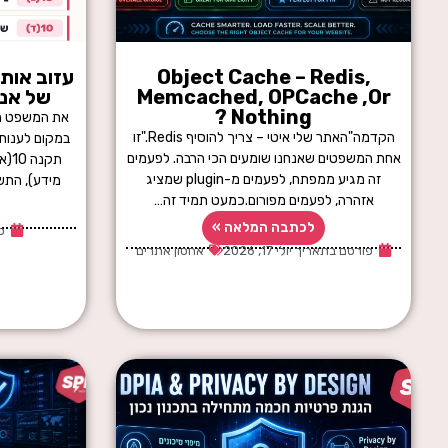
Object Cache – Redis,
עזוב אותך
Memcached, OPCache ,Or
של אנשי IT – אז ז
Nothing ?
את המשפט הז
הקדמה"האתר שלי איטי – צריך להוסיף Redis."זו
במקום לענות
אחת המשפטים שאנחנו שומעים הכי הרבה. לפעמים
תקנ
זה מגיע ממפתח, לפעמים מ-plugin שמציג
מידע), התשע"ז-2017:"במערכ
אזהרה, לפעמים מפורום.כמעט תמיד זה…
לכתבה המלאה »
פ
פורסם בתאריך
יולי 17, 2026
אחסון אתרים