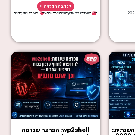
לכתבה המלאה »
פורסם בתאריך
יולי 24, 2026
טיפים והמלצות
וף של תעודת ה-SSL השנתית:
wp2shell: הפרצה שגרמה