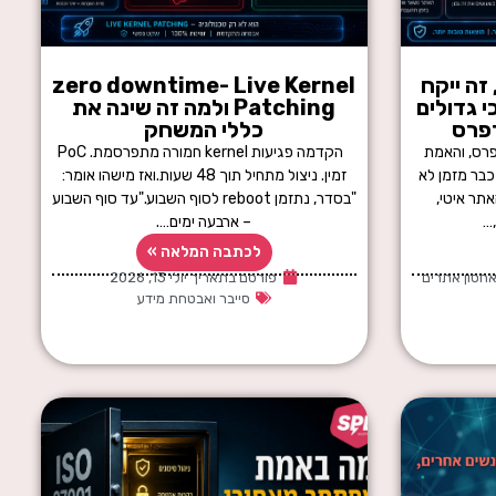
זה ייקח
zero downtime- Live Kernel
ם הכי גדולים
Patching ולמה זה שינה את
פרס
כללי המשחק
פרס, והאמת
הקדמה פגיעות kernel חמורה מתפרסמת. PoC
כבר מזמן לא
זמין. ניצול מתחיל תוך 48 שעות.ואז מישהו אומר:
תר איטי,
"בסדר, נתזמן reboot לסוף השבוע."עד סוף השבוע
…
– ארבעה ימים….
לכתבה המלאה »
חסון אתרים
פורסם בתאריך
יולי 13, 2026
סייבר ואבטחת מידע