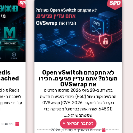
לא התקנתם Open vSwitch
מעולם? אתם עדיין פגיעים. הכירו
את OVSwrap
בקצרה: ב-28 ביולי 2026 פורסמו הפרטים
המלאים וקוד ניצול (PoC) ציבורי לפגיעות חדשה
בקרנל של לינוקס OVSwrap (CVE-2026-
64531). שורה אחת בטרמינל מספיקה כדי
ו
שמשתמש רגיל,…
לכתבה המלאה »
פורסם בת
פורסם בתאריך
אוגוסט 2, 2026