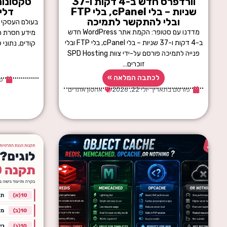
וורדפרס חדש ב-4 דקות ו-37
טקסונומ
שניות – בלי cPanel, בלי FTP
דלי
ובלי להתקשר לתמיכה
בעולם העסקי ש
מדדנו עם סטופר: הקמת אתר WordPress חדש
מידע חסרת תק
ב-4 דקות ו-37 שניות – בלי cPanel, בלי FTP ובלי
קודים, נתוני 
פנייה לתמיכה פורסם על-ידי צוות SPD Hosting
זוכרים…
לכתבה המלאה »
פ
פורסם בתאריך
יולי 22, 2026
אחסון אתרים