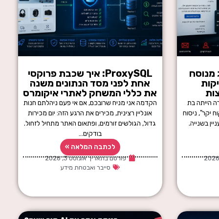
ג מנוסח
ProxySQL: איך שכבת פרוקסי
קות
אחת לפני מסד הנתונים משנה
ות
את כללי המשחק לאתרי איקומרס
 הייתה בת
הקדמה אני מניח שרובכם, אם אי פעם ניהלתם חנות
ח יקר", ניסוח
אונליין רצינית, מכירים את הרגע הזה: יום מכירות
ין בשנייה.
גדול, הגולשים זורמים, ופתאום האתר מתחיל לזחול.
בודקים…
לכתבה המלאה »
פורסם בתאריך
אוגוסט 3, 2026
סייבר ואבטחת מידע