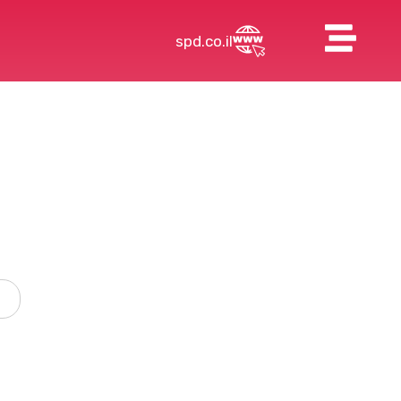
spd.co.il
כ